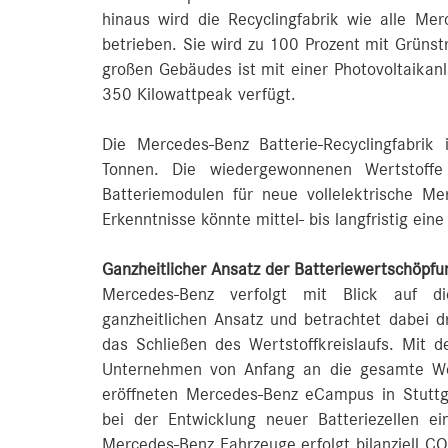
hinaus wird die Recyclingfabrik wie alle Mer
betrieben. Sie wird zu 100 Prozent mit Grüns
großen Gebäudes ist mit einer Photovoltaikanl
350 Kilowattpeak verfügt.
Die Mercedes-Benz Batterie-Recyclingfabri
Tonnen. Die wiedergewonnenen Wertstoffe
Batteriemodulen für neue vollelektrische M
Erkenntnisse könnte mittel- bis langfristig ein
Ganzheitlicher Ansatz der Batteriewertschöpfu
Mercedes-Benz verfolgt mit Blick auf die
ganzheitlichen Ansatz und betrachtet dabei d
das Schließen des Wertstoffkreislaufs. Mit d
Unternehmen von Anfang an die gesamte Wer
eröffneten Mercedes-Benz eCampus in Stuttga
bei der Entwicklung neuer Batteriezellen ei
Mercedes-Benz Fahrzeuge erfolgt bilanziell CO