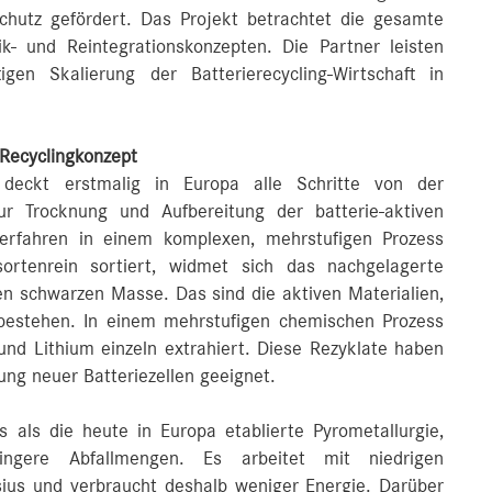
chutz gefördert. Das Projekt betrachtet die gesamte
ik- und Reintegrationskonzepten. Die Partner leisten
gen Skalierung der Batterierecycling-Wirtschaft in
 Recyclingkonzept
k deckt erstmalig in Europa alle Schritte von der
ur Trocknung und Aufbereitung der batterie-aktiven
rfahren in einem komplexen, mehrstufigen Prozess
sortenrein sortiert, widmet sich das nachgelagerte
n schwarzen Masse. Das sind die aktiven Materialien,
 bestehen. In einem mehrstufigen chemischen Prozess
und Lithium einzeln extrahiert. Diese Rezyklate haben
lung neuer Batteriezellen geeignet.
s als die heute in Europa etablierte Pyrometallurgie,
ingere Abfallmengen. Es arbeitet mit niedrigen
ius und verbraucht deshalb weniger Energie. Darüber