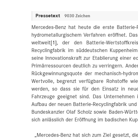
Pressetext
9030 Zeichen
Mercedes-Benz hat heute die erste Batterie-
hydrometallurgischem Verfahren eröffnet. Das
weltweit
[1]
, der den Batterie-Wertstoffkre
Recyclingfabrik im süddeutschen Kuppenheim
seine Innovationskraft zur Etablierung einer e
Primärressourcen deutlich zu verringern. Ander
Rückgewinnungsquote der mechanisch-hydrome
Wertvolle, begrenzt verfügbare Rohstoffe w
werden, so dass sie für den Einsatz in neue
Fahrzeuge geeignet sind. Das Unternehmen in
Aufbau der neuen Batterie-Recyclingfabrik un
Bundeskanzler Olaf Scholz sowie Baden-Württ
sich anlässlich der Eröffnung im badischen Ku
„Mercedes-Benz hat sich zum Ziel gesetzt, d