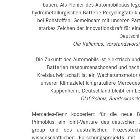
bauen. Als Pionier des Automobilbaus lege
hydrometallurgischen Batterie-Recyclingfabrik
bei Rohstoffen. Gemeinsam mit unseren Part
starkes Zeichen der Innovationskraft für ei
Deutschl
Ola Källenius, Vorstandsvor
„Die Zukunft des Automobils ist elektrisch und
Batterien ressourcenschonend und nachha
Kreislaufwirtschaft ist ein Wachstumsmotor u
unserer Klimaziele! Ich gratuliere Mercedes
Kuppenheim. Deutschland bleibt ein Le
Olaf Scholz, Bundeskanzl
Mercedes-Benz kooperiert für die neue Bat
Primobius, ein Joint-Venture des deutsche
group und des australischen Prozesstec
wissenschaftlichen Forschungsprojekts mi