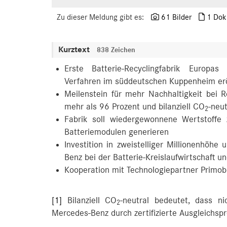
Zu dieser Meldung gibt es:
61 Bilder
1 Dok
Kurztext
838 Zeichen
Erste Batterie-Recyclingfabrik Europas
Verfahren im süddeutschen Kuppenheim erö
Meilenstein für mehr Nachhaltigkeit bei
mehr als 96 Prozent und bilanziell CO
-neu
2
Fabrik soll wiedergewonnene Wertstoffe
Batteriemodulen generieren
Investition in zweistelliger Millionenhöh
Benz bei der Batterie-Kreislaufwirtschaft
Kooperation mit Technologiepartner Primob
[1]
Bilanziell CO
-neutral bedeutet, dass n
2
Mercedes-Benz durch zertifizierte Ausgleichsp