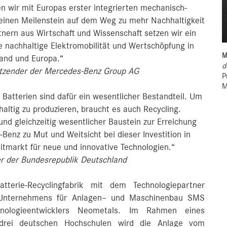
n wir mit Europas erster integrierten mechanisch-
 einen Meilenstein auf dem Weg zu mehr Nachhaltigkeit
nern aus Wirtschaft und Wissenschaft setzen wir ein
ne nachhaltige Elektromobilität und Wertschöpfung in
M
and und Europa.“
d
sitzender der Mercedes-Benz Group AG
P
M
 Batterien sind dafür ein wesentlicher Bestandteil. Um
ltig zu produzieren, braucht es auch Recycling.
nd gleichzeitig wesentlicher Baustein zur Erreichung
-Benz zu Mut und Weitsicht bei dieser Investition in
itmarkt für neue und innovative Technologien.“
er der Bundesrepublik Deutschland
terie-Recyclingfabrik mit dem Technologiepartner
n Unternehmens für Anlagen– und Maschinenbau SMS
hnologieentwicklers Neometals. Im Rahmen eines
t drei deutschen Hochschulen wird die Anlage vom