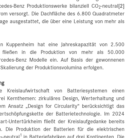
cedes-Benz Produktionswerke bilanziell CO
-neutral
[2]
2
trom versorgt. Die Dachfläche des 6.800 Quadratmeter
age ausgestattet, die über eine Leistung von mehr als
k in Kuppenheim hat eine Jahreskapazität von 2.500
 fließen in die Produktion von mehr als 50.000
ercedes-Benz Modelle ein. Auf Basis der gewonnenen
e Skalierung der Produktionsvolumina erfolgen.
ng
 Kreislaufwirtschaft von Batteriesystemen einen
rei Kernthemen: zirkuläres Design, Werterhaltung und
em Ansatz „Design for Circularity“ berücksichtigt das
tschöpfungskette der Batterietechnologie. Im 2024
rt-Untertürkheim fließt der Kreislaufgedanke bereits
n. Die Produktion der Batterien für die elektrischen
1
-neutral
in Batteriefabriken auf drei Kontinenten. Die