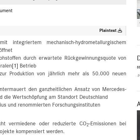
ument
Plaintext
 mit integriertem mechanisch-hydrometallurgischem
ffnet
 Rohstoffen durch erwartete Rückgewinnungsquote von
tralen
[1]
Betrieb
88
 zur Produktion von jährlich mehr als 50.000 neuen
.p
e untermauert den ganzheitlichen Ansatz von Mercedes-
 und die Wertschöpfung am Standort Deutschland
ius und renommierten Forschungsinstituten
icht vermiedene oder reduzierte CO
-Emissionen bei
2
rojekte kompensiert werden.