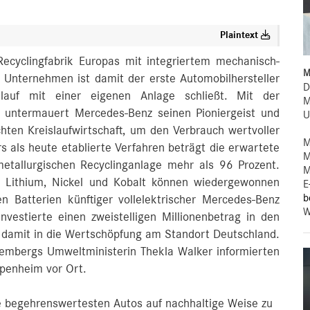
Plaintext
Recyclingfabrik Europas mit integriertem mechanisch-
M
 Unternehmen ist damit der erste Automobilhersteller
D
islauf mit einer eigenen Anlage schließt. Mit der
M
 untermauert Mercedes-Benz seinen Pioniergeist und
U
chten Kreislaufwirtschaft, um den Verbrauch wertvoller
M
s als heute etablierte Verfahren beträgt die erwartete
M
tallurgischen Recyclinganlage mehr als 96 Prozent.
M
ie Lithium, Nickel und Kobalt können wiedergewonnen
E
b
n Batterien künftiger vollelektrischer Mercedes-Benz
W
vestierte einen zweistelligen Millionenbetrag in den
d damit in die Wertschöpfung am Standort Deutschland.
embergs Umweltministerin Thekla Walker informierten
ppenheim vor Ort.
ie begehrenswertesten Autos auf nachhaltige Weise zu