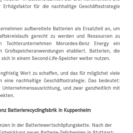
2
r Erfolgsfaktor für die nachhaltige Geschäftsstrategie
ternehmen aufbereitete Batterien als Ersatzteil an, um
ftskreislaufs gerecht zu werden und Ressourcen zu
 Tochterunternehmen Mercedes-Benz Energy ein
en Großspeicheranwendungen etabliert. Batterien, die
 sich in einem Second-Life-Speicher weiter nutzen.
gfristig Wert zu schaffen, und das für möglichst viele
 eine nachhaltige Geschäftsstrategie. Das bedeutet:
er Unternehmensausrichtung, und zwar ganzheitlich mit
pekten.
nz Batterierecyclingfabrik in Kuppenheim
nzen in der Batteriewertschöpfungskette. Nach der
twicklung neuer Batterie-Zellchemien in Stuttgart-