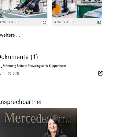
4 961 x 3 307
4 961 x 3 307
weitere ...
Dokumente (1)
_Eröffnung Batterie-Recyclingfabrik Kuppenheim
df
|
130,8 KB
Ansprechpartner