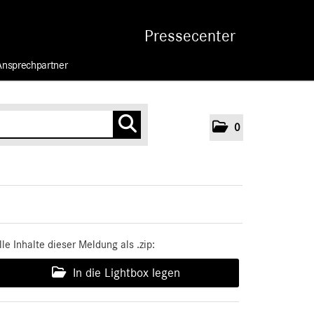
Pressecenter
Ansprechpartner
0
lle Inhalte dieser Meldung als .zip:
In die Lightbox legen