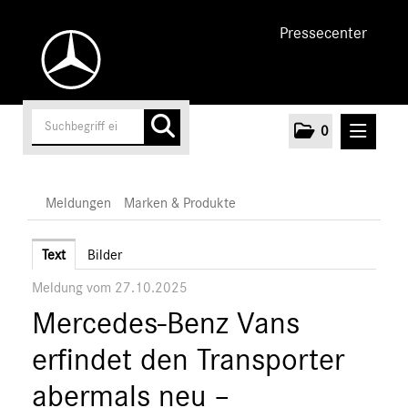
Pressecenter
0
MELDUNGEN
Meldungen
Marken & Produkte
Unternehmen
Text
Bilder
Meldung vom 27.10.2025
Cars
Mercedes-Benz Vans
Vans
Marken & Produkte
erfindet den Transporter
MEDIA
abermals neu –