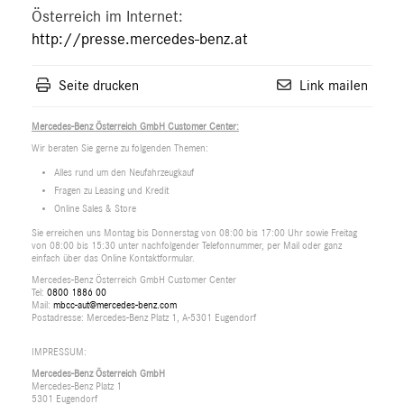
Österreich im Internet:
http://presse.mercedes-benz.at
Seite drucken
Link mailen
Mercedes-Benz Österreich GmbH Customer Center:
Wir beraten Sie gerne zu folgenden Themen:
Alles rund um den Neufahrzeugkauf
Fragen zu Leasing und Kredit
Online Sales & Store
Sie erreichen uns Montag bis Donnerstag von 08:00 bis 17:00 Uhr sowie Freitag
von 08:00 bis 15:30 unter nachfolgender Telefonnummer, per Mail oder ganz
einfach über das Online Kontaktformular.
Mercedes-Benz Österreich GmbH Customer Center
Tel:
0800 1886 00
Mail:
mbcc-aut@mercedes-benz.com
Postadresse: Mercedes-Benz Platz 1, A-5301 Eugendorf
IMPRESSUM:
Mercedes-Benz Österreich GmbH
Mercedes-Benz Platz 1
5301 Eugendorf