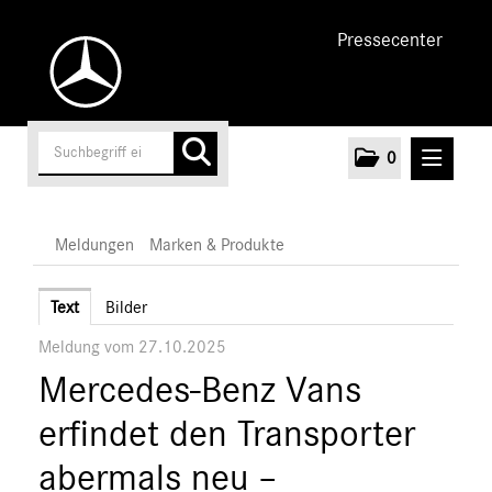
Pressecenter
0
MELDUNGEN
Meldungen
Marken & Produkte
Unternehmen
Text
Bilder
Meldung vom 27.10.2025
Cars
Mercedes-Benz Vans
Vans
Marken & Produkte
erfindet den Transporter
MEDIA
abermals neu –