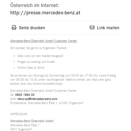
Österreich im Internet:
http://presse.mercedes-benz.at
Seite drucken
Link mailen
Mercedes-Benz Österreich GmbH Customer Center:
Wir beraten Sie gerne zu folgenden Themen:
Alles rund um den Neufahrzeugkauf
Fragen zu Leasing und Kredit
Online Sales & Store
Sie erreichen uns Montag bis Donnerstag von 08:00 bis 17:00 Uhr sowie Freitag
von 08:00 bis 15:30 unter nachfolgender Telefonnummer, per Mail oder ganz
einfach über das Online Kontaktformular.
Mercedes-Benz Österreich GmbH Customer Center
Tel:
0800 1886 00
Mail:
mbcc-aut@mercedes-benz.com
Postadresse: Mercedes-Benz Platz 1, A-5301 Eugendorf
IMPRESSUM:
Mercedes-Benz Österreich GmbH
Mercedes-Benz Platz 1
5301 Eugendorf