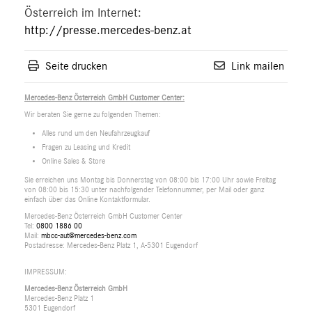
Österreich im Internet:
http://presse.mercedes-benz.at
Seite drucken
Link mailen
Mercedes-Benz Österreich GmbH Customer Center:
Wir beraten Sie gerne zu folgenden Themen:
Alles rund um den Neufahrzeugkauf
Fragen zu Leasing und Kredit
Online Sales & Store
Sie erreichen uns Montag bis Donnerstag von 08:00 bis 17:00 Uhr sowie Freitag
von 08:00 bis 15:30 unter nachfolgender Telefonnummer, per Mail oder ganz
einfach über das Online Kontaktformular.
Mercedes-Benz Österreich GmbH Customer Center
Tel:
0800 1886 00
Mail:
mbcc-aut@mercedes-benz.com
Postadresse: Mercedes-Benz Platz 1, A-5301 Eugendorf
IMPRESSUM:
Mercedes-Benz Österreich GmbH
Mercedes-Benz Platz 1
5301 Eugendorf