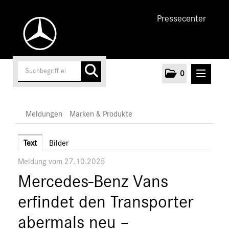
Pressecenter
0
MELDUNGEN
Meldungen
Marken & Produkte
Unternehmen
Text
Bilder
Meldung vom 27.10.2025
Cars
Mercedes-Benz Vans
Vans
Marken & Produkte
erfindet den Transporter
MEDIA
abermals neu –