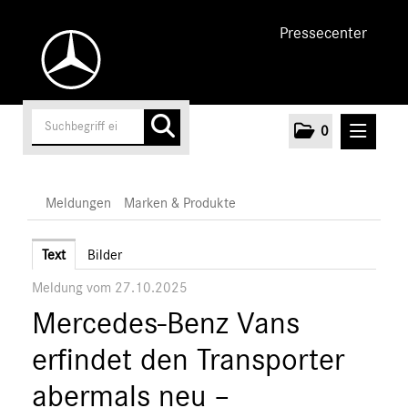
Pressecenter
0
MELDUNGEN
Meldungen
Marken & Produkte
Unternehmen
Text
Bilder
Meldung vom 27.10.2025
Cars
Mercedes-Benz Vans
Vans
Marken & Produkte
erfindet den Transporter
MEDIA
abermals neu –