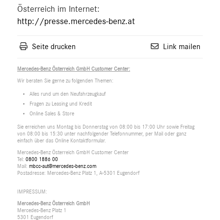
Österreich im Internet:
http://presse.mercedes-benz.at
Seite drucken
Link mailen
Mercedes-Benz Österreich GmbH Customer Center:
Wir beraten Sie gerne zu folgenden Themen:
Alles rund um den Neufahrzeugkauf
Fragen zu Leasing und Kredit
Online Sales & Store
Sie erreichen uns Montag bis Donnerstag von 08:00 bis 17:00 Uhr sowie Freitag
von 08:00 bis 15:30 unter nachfolgender Telefonnummer, per Mail oder ganz
einfach über das Online Kontaktformular.
Mercedes-Benz Österreich GmbH Customer Center
Tel:
0800 1886 00
Mail:
mbcc-aut@mercedes-benz.com
Postadresse: Mercedes-Benz Platz 1, A-5301 Eugendorf
IMPRESSUM:
Mercedes-Benz Österreich GmbH
Mercedes-Benz Platz 1
5301 Eugendorf