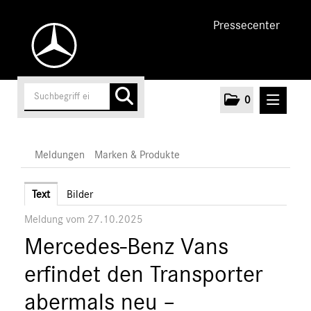
Pressecenter
0
MELDUNGEN
Meldungen
Marken & Produkte
Unternehmen
Text
Bilder
Meldung vom 27.10.2025
Cars
Mercedes-Benz Vans
Vans
Marken & Produkte
erfindet den Transporter
MEDIA
abermals neu –