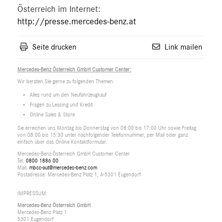
Österreich im Internet:
http://presse.mercedes-benz.at
Seite drucken
Link mailen
Mercedes-Benz Österreich GmbH Customer Center:
Wir beraten Sie gerne zu folgenden Themen:
Alles rund um den Neufahrzeugkauf
Fragen zu Leasing und Kredit
Online Sales & Store
Sie erreichen uns Montag bis Donnerstag von 08:00 bis 17:00 Uhr sowie Freitag
von 08:00 bis 15:30 unter nachfolgender Telefonnummer, per Mail oder ganz
einfach über das Online Kontaktformular.
Mercedes-Benz Österreich GmbH Customer Center
Tel:
0800 1886 00
Mail:
mbcc-aut@mercedes-benz.com
Postadresse: Mercedes-Benz Platz 1, A-5301 Eugendorf
IMPRESSUM:
Mercedes-Benz Österreich GmbH
Mercedes-Benz Platz 1
5301 Eugendorf