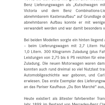
Benz Lieferungswagen als „Kutschwagen mi
Victoria und dem Benz Combinations-Li
abnehmbarem Kastenaufbau“ auf Grundlage des
abnehmbaren Aufbau konnte er mit wenigen
verwandelt werden und war damit besonders vie
Bei beiden Modellen sorgte ein hinten liegend 
– beim Lieferungswagen mit 2,7 Litern Hu
1,0 Litern. 300 Kilogramm Zuladung (plus Fah
Leistungen von 2,75 bis 6 PS reichten für ein
Zuladung. Die neuen Motorwagen waren damit
konnten auch rund dreimal so viel Nutzlast t
Automobilgeschichte war geboren, und Carl
erwiesen. Das erste Exemplar des Lieferung
an das Pariser Kaufhaus „Du Bon Marché“ aus,
Heute existiert als ältester fahrbereiter T
Jahr 1899 im Bestand von Mercedes-Benz Clas