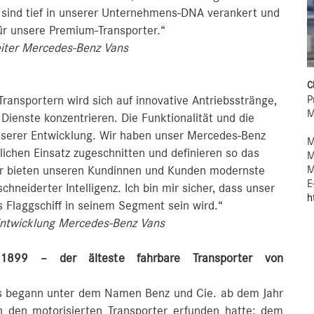
 sind tief in unserer Unternehmens-DNA verankert und
ür unsere Premium-Transporter.“
eiter Mercedes-Benz Vans
C
P
ansportern wird sich auf innovative Antriebsstränge,
M
e Dienste konzentrieren. Die Funktionalität und die
nserer Entwicklung. Wir haben unser Mercedes‑Benz
M
ichen Einsatz zugeschnitten und definieren so das
M
M
ir bieten unseren Kundinnen und Kunden modernste
E
hneiderter Intelligenz. Ich bin mir sicher, dass unser
h
s Flaggschiff in seinem Segment sein wird.“
Entwicklung Mercedes-Benz Vans
 1899 – der älteste fahrbare Transporter von
ns begann unter dem Namen Benz und Cie. ab dem Jahr
n den motorisierten Transporter erfunden hatte: dem