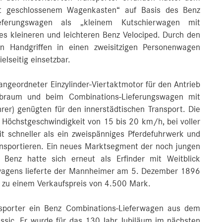
t geschlossenem Wagenkasten“ auf Basis des Benz
eferungswagen als „kleinem Kutschierwagen mit
 kleineren und leichteren Benz Velociped. Durch den
 Handgriffen in einen zweisitzigen Personenwagen
lseitig einsetzbar.
angeordneter Einzylinder-Viertaktmotor für den Antrieb
braum und beim Combinations-Lieferungswagen mit
rer) genügten für den innerstädtischen Transport. Die
e Höchstgeschwindigkeit von 15 bis 20 km/h, bei voller
 schneller als ein zweispänniges Pferdefuhrwerk und
ransportieren. Ein neues Marktsegment der noch jungen
 Benz hatte sich erneut als Erfinder mit Weitblick
swagens lieferte der Mannheimer am 5. Dezember 1896
 zu einem Verkaufspreis von 4.500 Mark.
ransporter ein Benz Combinations-Lieferwagen aus dem
sic. Er wurde für das 130 Jahr Jubiläum im nächsten