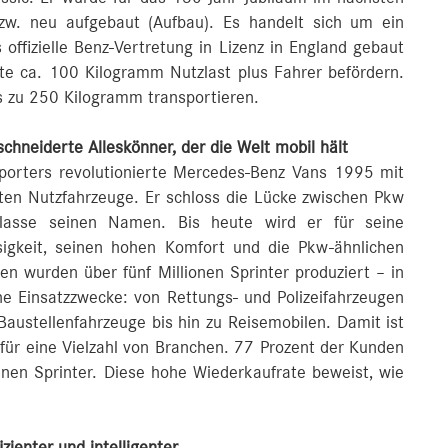
bzw. neu aufgebaut (Aufbau). Es handelt sich um ein
offizielle Benz-Vertretung in Lizenz in England gebaut
nte ca. 100 Kilogramm Nutzlast plus Fahrer befördern.
s zu 250 Kilogramm transportieren.
hneiderte Alleskönner, der die Welt mobil hält
porters revolutionierte Mercedes-Benz Vans 1995 mit
en Nutzfahrzeuge. Er schloss die Lücke zwischen Pkw
asse seinen Namen. Bis heute wird er für seine
ssigkeit, seinen hohen Komfort und die Pkw-ähnlichen
en wurden über fünf Millionen Sprinter produziert – in
che Einsatzzwecke: von Rettungs- und Polizeifahrzeugen
Baustellenfahrzeuge bis hin zu Reisemobilen. Damit ist
r für eine Vielzahl von Branchen. 77 Prozent der Kunden
inen Sprinter. Diese hohe Wiederkaufrate beweist, wie
izienter und intelligenter