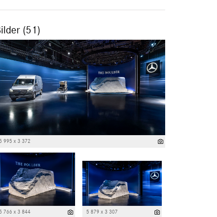
ilder (51)
5 995 x 3 372
5 766 x 3 844
5 879 x 3 307