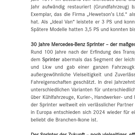
Jahr aufwändig restauriert (Grundfahrzeug) 
Exemplar, das die Firma „Hewetson’s Ltd.“ als 
hat. Als „Ideal Van“ leistete er 3 PS und kon
Spätere Modelle hatten 3,5 PS und konnten bi
30 Jahre Mercedes-Benz Sprinter – der maßgesc
Rund 100 Jahre nach der Erfindung des Trans
dem
Sprinter
abermals das Segment der leicht
und Lkw und gab einer ganzen Fahrzeugkl
außergewöhnliche Vielseitigkeit und Zuverlä
Fahreigenschaften geschätzt. In drei Jahrzehnt
unterschiedlichen Varianten für unterschiedli
über Kühlfahrzeuge, Kurier-, Handwerker- und 
der Sprinter weltweit ein verlässlicher Partne
in Europa entschieden sich 2024 wieder für e
beliebt die Branchen-Ikone ist.
Der Sprinter der Zukunft – noch vielseitiger, eff