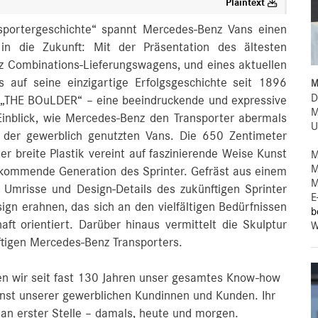
Plaintext
nsportergeschichte“ spannt Mercedes‑Benz Vans einen
n die Zukunft: Mit der Präsentation des ältesten
nz Combinations-Lieferungswagens, und eines aktuellen
rs auf seine einzigartige Erfolgsgeschichte seit 1896
M
D
n „THE BOuLDER“ – eine beeindruckende und expressive
M
 Einblick, wie Mercedes‑Benz den Transporter abermals
U
g der gewerblich genutzten Vans. Die 650 Zentimeter
 breite Plastik vereint auf faszinierende Weise Kunst
M
M
 kommende Generation des Sprinter. Gefräst aus einem
M
 Umrisse und Design-Details des zukünftigen Sprinter
E
ign erahnen, das sich an den vielfältigen Bedürfnissen
b
t orientiert. Darüber hinaus vermittelt die Skulptur
W
tigen Mercedes‑Benz Transporters.
llen wir seit fast 130 Jahren unser gesamtes Know-how
nst unserer gewerblichen Kundinnen und Kunden. Ihr
an erster Stelle – damals, heute und morgen.