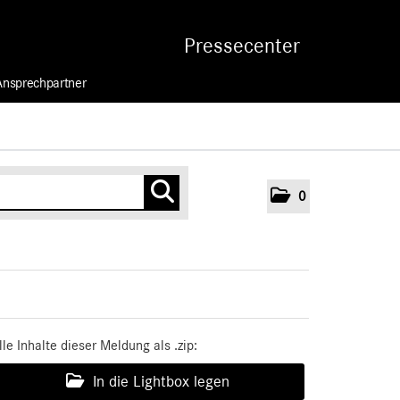
Pressecenter
Ansprechpartner
0
lle Inhalte dieser Meldung als .zip:
In die Lightbox legen