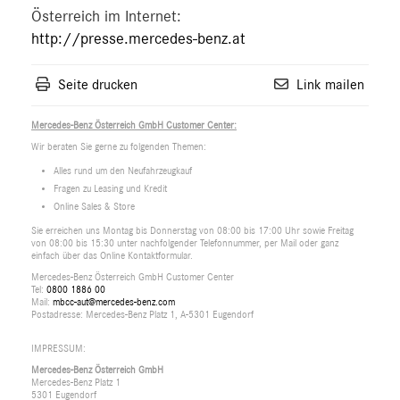
Österreich im Internet:
http://presse.mercedes-benz.at
Seite drucken
Link mailen
Mercedes-Benz Österreich GmbH Customer Center:
Wir beraten Sie gerne zu folgenden Themen:
Alles rund um den Neufahrzeugkauf
Fragen zu Leasing und Kredit
Online Sales & Store
Sie erreichen uns Montag bis Donnerstag von 08:00 bis 17:00 Uhr sowie Freitag
von 08:00 bis 15:30 unter nachfolgender Telefonnummer, per Mail oder ganz
einfach über das Online Kontaktformular.
Mercedes-Benz Österreich GmbH Customer Center
Tel:
0800 1886 00
Mail:
mbcc-aut@mercedes-benz.com
Postadresse: Mercedes-Benz Platz 1, A-5301 Eugendorf
IMPRESSUM:
Mercedes-Benz Österreich GmbH
Mercedes-Benz Platz 1
5301 Eugendorf