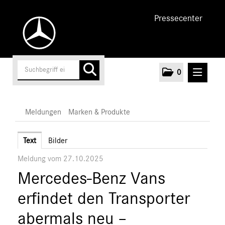
Pressecenter
0
MELDUNGEN
Meldungen
Marken & Produkte
Unternehmen
Text
Bilder
Meldung vom 27.10.2025
Cars
Mercedes-Benz Vans
Vans
Marken & Produkte
erfindet den Transporter
MEDIA
abermals neu –