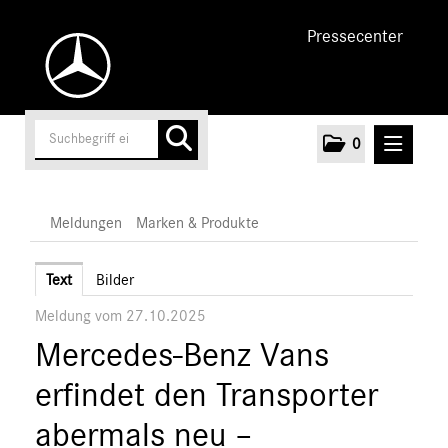
Pressecenter
0
MELDUNGEN
Meldungen
Marken & Produkte
Unternehmen
Text
Bilder
Meldung vom 27.10.2025
Cars
Mercedes-Benz Vans
Vans
Marken & Produkte
erfindet den Transporter
MEDIA
abermals neu –