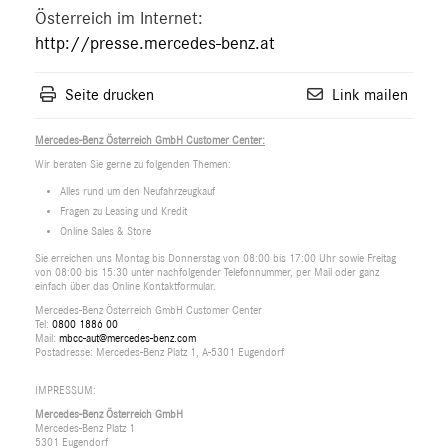
Österreich im Internet:
http://presse.mercedes-benz.at
Seite drucken
Link mailen
Mercedes-Benz Österreich GmbH Customer Center:
Wir beraten Sie gerne zu folgenden Themen:
Alles rund um den Neufahrzeugkauf
Fragen zu Leasing und Kredit
Online Sales & Store
Sie erreichen uns Montag bis Donnerstag von 08:00 bis 17:00 Uhr sowie Freitag
von 08:00 bis 15:30 unter nachfolgender Telefonnummer, per Mail oder ganz
einfach über das Online Kontaktformular.
Mercedes-Benz Österreich GmbH Customer Center
Tel:
0800 1886 00
Mail:
mbcc-aut@mercedes-benz.com
Postadresse: Mercedes-Benz Platz 1, A-5301 Eugendorf
IMPRESSUM:
Mercedes-Benz Österreich GmbH
Mercedes-Benz Platz 1
5301 Eugendorf