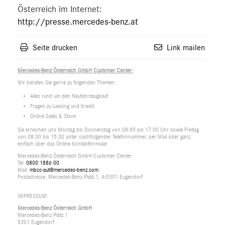
Österreich im Internet:
http://presse.mercedes-benz.at
Seite drucken
Link mailen
Mercedes-Benz Österreich GmbH Customer Center:
Wir beraten Sie gerne zu folgenden Themen:
Alles rund um den Neufahrzeugkauf
Fragen zu Leasing und Kredit
Online Sales & Store
Sie erreichen uns Montag bis Donnerstag von 08:00 bis 17:00 Uhr sowie Freitag
von 08:00 bis 15:30 unter nachfolgender Telefonnummer, per Mail oder ganz
einfach über das Online Kontaktformular.
Mercedes-Benz Österreich GmbH Customer Center
Tel:
0800 1886 00
Mail:
mbcc-aut@mercedes-benz.com
Postadresse: Mercedes-Benz Platz 1, A-5301 Eugendorf
IMPRESSUM:
Mercedes-Benz Österreich GmbH
Mercedes-Benz Platz 1
5301 Eugendorf