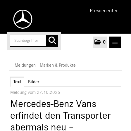
Pressecenter
0
MELDUNGEN
Meldungen
Marken & Produkte
Unternehmen
Text
Bilder
Meldung vom 27.10.2025
Cars
Mercedes-Benz Vans
Vans
Marken & Produkte
erfindet den Transporter
MEDIA
abermals neu –