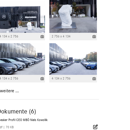
4 134 x 2 756
2 756 x 4 134
4 134 x 2 756
4 134 x 2 756
weitere ...
Dokumente (6)
eaker Profil CEO MBÖ Niels Kowollik
df
|
70 KB