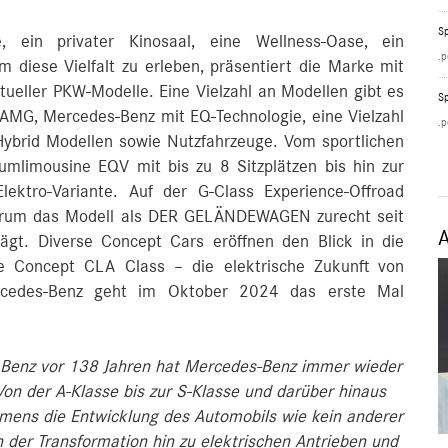
Sp
, ein privater Kinosaal, eine Wellness-Oase, ein
.p
m diese Vielfalt zu erleben, präsentiert die Marke mit
ueller PKW-Modelle. Eine Vielzahl an Modellen gibt es
Sp
-AMG, Mercedes-Benz mit EQ-Technologie, eine Vielzahl
.p
 Hybrid Modellen sowie Nutzfahrzeuge. Vom sportlichen
aumlimousine EQV mit bis zu 8 Sitzplätzen bis hin zur
lektro-Variante. Auf der G-Class Experience-Offroad
arum das Modell als DER GELÄNDEWAGEN zurecht seit
ägt. Diverse Concept Cars eröffnen den Blick in die
ie Concept CLA Class – die elektrische Zukunft von
cedes-Benz geht im Oktober 2024 das erste Mal
l Benz vor 138 Jahren hat Mercedes‑Benz immer wieder
on der A‑Klasse bis zur S‑Klasse und darüber hinaus
mens die Entwicklung des Automobils wie kein anderer
n der Transformation hin zu elektrischen Antrieben und