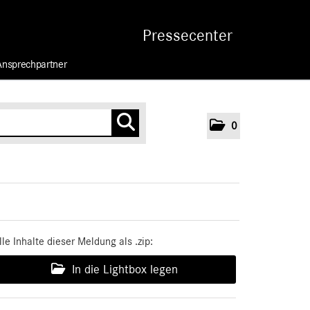
Pressecenter
Ansprechpartner
0
lle Inhalte dieser Meldung als .zip:
In die Lightbox legen