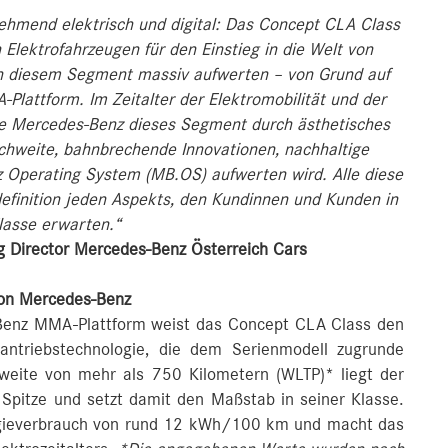
nehmend elektrisch und digital: Das Concept CLA Class
n Elektrofahrzeugen für den Einstieg in die Welt von
n diesem Segment massiv aufwerten – von Grund auf
lattform. Im Zeitalter der Elektromobilität und der
wie Mercedes‑Benz dieses Segment durch ästhetisches
chweite, bahnbrechende Innovationen, nachhaltige
z Operating System (MB.OS) aufwerten wird. Alle diese
efinition jeden Aspekts, den Kundinnen und Kunden in
lasse erwarten.“
g Director Mercedes-Benz Österreich Cars
von Mercedes-Benz
-Benz MMA-Plattform weist das Concept CLA Class den
antriebstechnologie, die dem Serienmodell zugrunde
chweite von mehr als 750 Kilometern (WLTP)* liegt der
 Spitze und setzt damit den Maßstab in seiner Klasse.
rgieverbrauch von rund 12 kWh/100 km und macht das