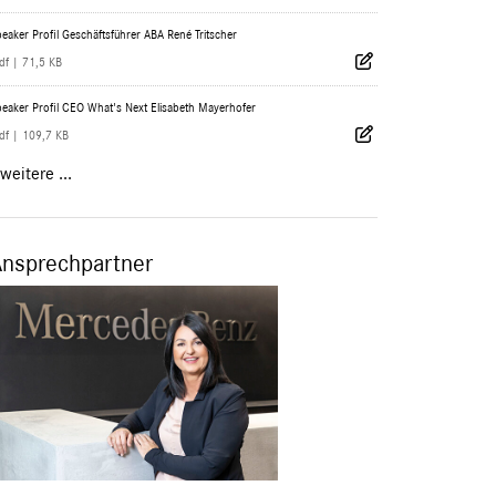
eaker Profil Geschäftsführer ABA René Tritscher
df
|
71,5 KB
eaker Profil CEO What's Next Elisabeth Mayerhofer
df
|
109,7 KB
weitere ...
Ansprechpartner