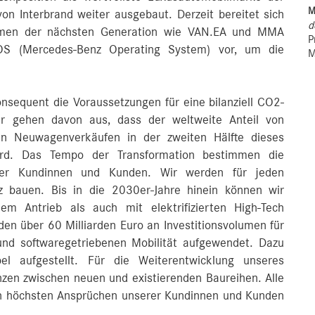
M
n Interbrand weiter ausgebaut. Derzeit bereitet sich
d
rmen der nächsten Generation wie VAN.EA und MMA
P
OS (Mercedes-Benz Operating System) vor, um die
M
nsequent die Voraussetzungen für eine bilanziell CO2-
r gehen davon aus, dass der weltweite Anteil von
ren Neuwagenverkäufen in der zweiten Hälfte dieses
ird. Das Tempo der Transformation bestimmen die
er Kundinnen und Kunden. Wir werden für jeden
bauen. Bis in die 2030er-Jahre hinein können wir
hem Antrieb als auch mit elektrifizierten High-Tech
n über 60 Milliarden Euro an Investitionsvolumen für
 und softwaregetriebenen Mobilität aufgewendet. Dazu
bel aufgestellt. Für die Weiterentwicklung unseres
enzen zwischen neuen und existierenden Baureihen. Alle
n höchsten Ansprüchen unserer Kundinnen und Kunden