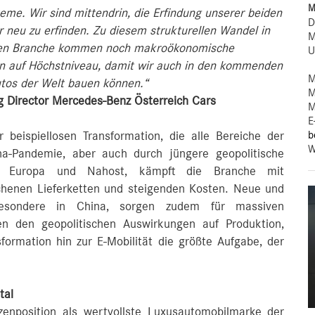
M
me. Wir sind mittendrin, die Erfindung unserer beiden
D
 neu zu erfinden. Zu diesem strukturellen Wandel in
M
en Branche kommen noch makroökonomische
U
en auf Höchstniveau, damit wir auch in den kommenden
M
utos der Welt bauen können.“
M
g Director Mercedes-Benz Österreich Cars
M
E
b
r beispiellosen Transformation, die alle Bereiche der
W
ona-Pandemie, aber auch durch jüngere geopolitische
 in Europa und Nahost, kämpft die Branche mit
chenen Lieferketten und steigenden Kosten. Neue und
besondere in China, sorgen zudem für massiven
en den geopolitischen Auswirkungen auf Produktion,
formation hin zur E-Mobilität die größte Aufgabe, der
tal
enposition als wertvollste Luxusautomobilmarke der