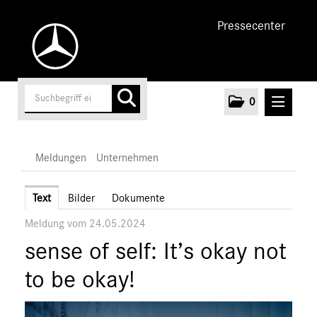
Pressecenter
0
MELDUNGEN
Meldungen
Unternehmen
Unternehmen
Text
Bilder
Dokumente
Meldung vom 24.05.2024
Marken & Produkte
sense of self: It’s okay not
MEDIA
to be okay!
ÜBER UNS
ANSPRECHPARTNER