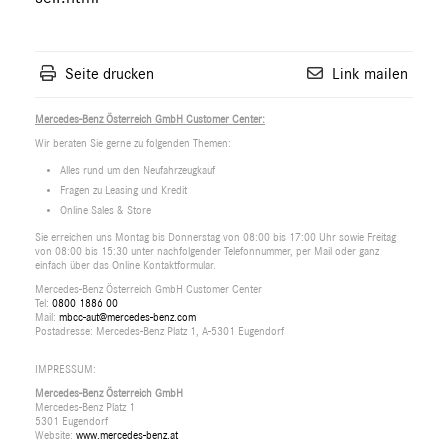
Seite drucken
Link mailen
Mercedes-Benz Österreich GmbH Customer Center:
Wir beraten Sie gerne zu folgenden Themen:
Alles rund um den Neufahrzeugkauf
Fragen zu Leasing und Kredit
Online Sales & Store
Sie erreichen uns Montag bis Donnerstag von 08:00 bis 17:00 Uhr sowie Freitag
von 08:00 bis 15:30 unter nachfolgender Telefonnummer, per Mail oder ganz
einfach über das Online Kontaktformular.
Mercedes-Benz Österreich GmbH Customer Center
Tel:
0800 1886 00
Mail:
mbcc-aut@mercedes-benz.com
Postadresse: Mercedes-Benz Platz 1, A-5301 Eugendorf
IMPRESSUM:
Mercedes-Benz Österreich GmbH
Mercedes-Benz Platz 1
5301 Eugendorf
Website:
www.mercedes-benz.at