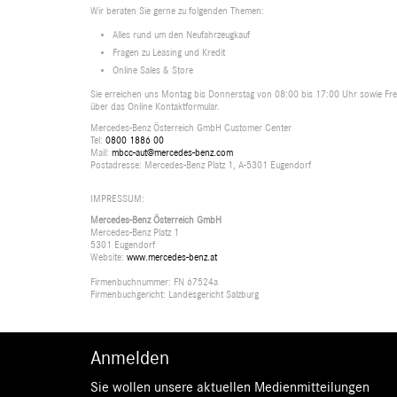
Wir beraten Sie gerne zu folgenden Themen:
Alles rund um den Neufahrzeugkauf
Fragen zu Leasing und Kredit
Online Sales & Store
Sie erreichen uns Montag bis Donnerstag von 08:00 bis 17:00 Uhr sowie Frei
über das Online Kontaktformular.
Mercedes-Benz Österreich GmbH Customer Center
Tel:
0800 1886 00
Mail:
mbcc-aut@mercedes-benz.com
Postadresse: Mercedes-Benz Platz 1, A-5301 Eugendorf
IMPRESSUM:
Mercedes-Benz Österreich GmbH
Mercedes-Benz Platz 1
5301 Eugendorf
Website:
www.mercedes-benz.at
Firmenbuchnummer: FN 67524a
Firmenbuchgericht: Landesgericht Salzburg
Anmelden
Sie wollen unsere aktuellen Medienmitteilungen