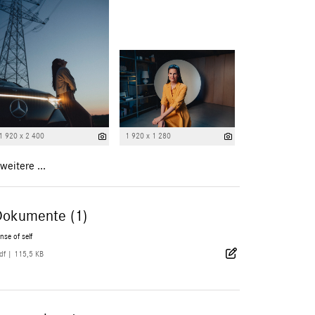
1 920 x 2 400
1 920 x 1 280
weitere ...
Dokumente (1)
nse of self
df
|
115,5 KB