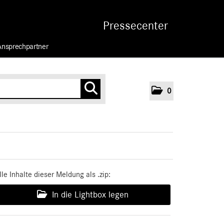
Pressecenter
Ansprechpartner
0
lle Inhalte dieser Meldung als .zip:
In die Lightbox legen