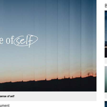
B
sense of self
ument