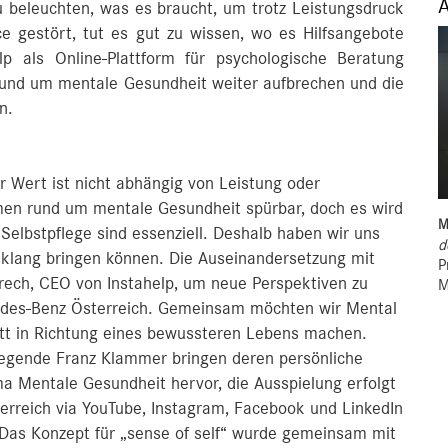
u beleuchten, was es braucht, um trotz Leistungsdruck
ce gestört, tut es gut zu wissen, wo es Hilfsangebote
lp als Online-Plattform für psychologische Beratung
s rund um mentale Gesundheit weiter aufbrechen und die
n.
Wert ist nicht abhängig von Leistung oder
gmen rund um mentale Gesundheit spürbar, doch es wird
M
Selbstpflege sind essenziell. Deshalb haben wir uns
d
inklang bringen können. Die Auseinandersetzung mit
P
ech, CEO von Instahelp, um neue Perspektiven zu
M
ercedes-Benz Österreich. Gemeinsam möchten wir Mental
itt in Richtung eines bewussteren Lebens machen.
-Legende Franz Klammer bringen deren persönliche
 Mentale Gesundheit hervor, die Ausspielung erfolgt
erreich via YouTube, Instagram, Facebook und LinkedIn
.Das Konzept für „sense of self“ wurde gemeinsam mit