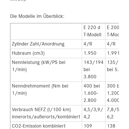
Die Modelle im Überblick:
E 220 d
E 200
T-Modell
T-Modell
Zylinder Zahl/Anordnung
4/R
4/R
Hubraum (cm3)
1.950
1.991
Nennleistung (kW/PS bei
143/194
135/184
1/min)
bei
bei 5.500
3.800
Nenndrehmoment (Nm bei
400 bei
300 bei
1/min)
1.600-
1.200-
2.800
4.000
Verbrauch NEFZ (l/100 km)
4,5/3,9/
7,8/5,2/
innerorts/außerorts/kombiniert
4,2
6,2
CO2-Emission kombiniert
109
138