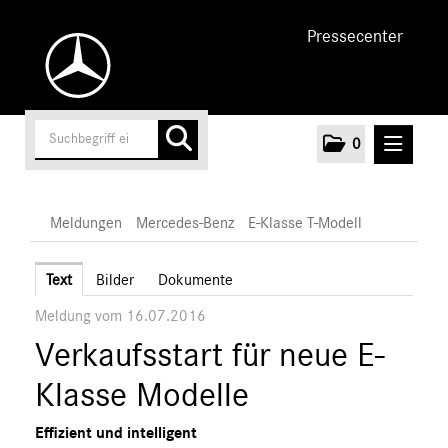
Pressecenter
0
MELDUNGEN
Meldungen
Mercedes-Benz
E-Klasse T-Modell
Unternehmen
Text
Bilder
Dokumente
Meldung vom 16.07.2016
Cars
Verkaufsstart für neue E-
AMG
EQ
Klasse Modelle
Maybach
Effizient und intelligent
Mercedes-Benz