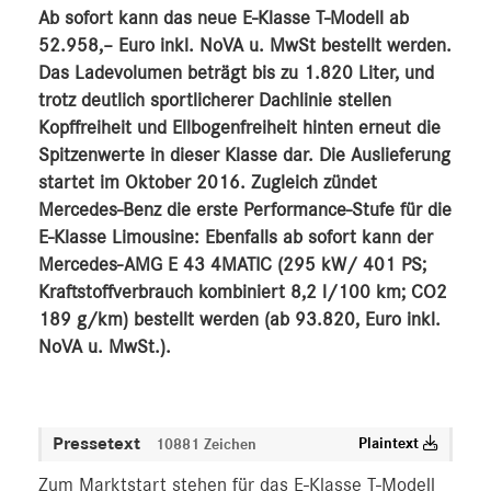
Ab sofort kann das neue E-Klasse T-Modell ab
V-Klasse
52.958,– Euro inkl. NoVA u. MwSt bestellt werden.
smart
Das Ladevolumen beträgt bis zu 1.820 Liter, und
G-Klasse
trotz deutlich sportlicherer Dachlinie stellen
Vans
Kopffreiheit und Ellbogenfreiheit hinten erneut die
Marken & Produkte
Spitzenwerte in dieser Klasse dar. Die Auslieferung
startet im Oktober 2016. Zugleich zündet
MEDIA
Mercedes-Benz die erste Performance-Stufe für die
E-Klasse Limousine: Ebenfalls ab sofort kann der
ÜBER UNS
Mercedes-AMG E 43 4MATIC (295 kW/ 401 PS;
ANSPRECHPARTNER
Kraftstoffverbrauch kombiniert 8,2 l/100 km; CO2
189 g/km) bestellt werden (ab 93.820, Euro inkl.
NoVA u. MwSt.).
Pressetext
Plaintext
10881 Zeichen
Zum Marktstart stehen für das E-Klasse T-Modell