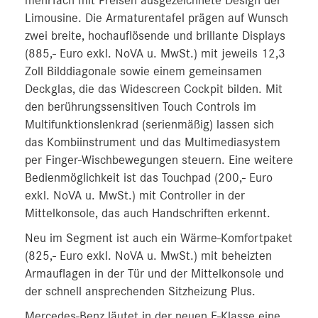
mehrfach mit Preisen ausgezeichnete Design der
Limousine. Die Armaturentafel prägen auf Wunsch
zwei breite, hochauflösende und brillante Displays
(885,- Euro exkl. NoVA u. MwSt.) mit jeweils 12,3
Zoll Bilddiagonale sowie einem gemeinsamen
Deckglas, die das Widescreen Cockpit bilden. Mit
den berührungssensitiven Touch Controls im
Multifunktionslenkrad (serienmäßig) lassen sich
das Kombiinstrument und das Multimediasystem
per Finger-Wischbewegungen steuern. Eine weitere
Bedienmöglichkeit ist das Touchpad (200,- Euro
exkl. NoVA u. MwSt.) mit Controller in der
Mittelkonsole, das auch Handschriften erkennt.
Neu im Segment ist auch ein Wärme-Komfortpaket
(825,- Euro exkl. NoVA u. MwSt.) mit beheizten
Armauflagen in der Tür und der Mittelkonsole und
der schnell ansprechenden Sitzheizung Plus.
Mercedes-Benz läutet in der neuen E-Klasse eine