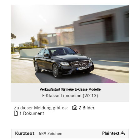
A-Klasse
B-Klasse
C-Klasse
E-Klasse
E-Klasse T-Modell
CLA
CLS
G-Klasse
GLA
GLC
Verkaufsstart für neue E-Klasse Modelle
S-Klasse
E-Klasse Limousine (W213)
SLC
Zu dieser Meldung gibt es:
2 Bilder
SL
1 Dokument
GLS
GLB
Kurztext
Plaintext
589 Zeichen
GLE