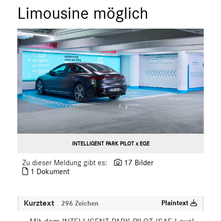
Limousine möglich
smart
G-Klasse
Vans
Marken & Produkte
MEDIA
ÜBER UNS
ANSPRECHPARTNER
INTELLIGENT PARK PILOT x EQE
Zu dieser Meldung gibt es:
17 Bilder
1 Dokument
Kurztext
Plaintext
296 Zeichen