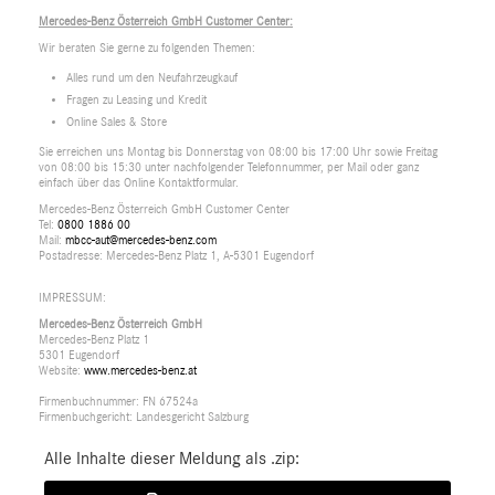
Mercedes-Benz Österreich GmbH Customer Center:
Wir beraten Sie gerne zu folgenden Themen:
Alles rund um den Neufahrzeugkauf
Fragen zu Leasing und Kredit
Online Sales & Store
Sie erreichen uns Montag bis Donnerstag von 08:00 bis 17:00 Uhr sowie Freitag
von 08:00 bis 15:30 unter nachfolgender Telefonnummer, per Mail oder ganz
einfach über das Online Kontaktformular.
Mercedes-Benz Österreich GmbH Customer Center
Tel:
0800 1886 00
Mail:
mbcc-aut@mercedes-benz.com
Postadresse: Mercedes-Benz Platz 1, A-5301 Eugendorf
IMPRESSUM:
Mercedes-Benz Österreich GmbH
Mercedes-Benz Platz 1
5301 Eugendorf
Website:
www.mercedes-benz.at
Firmenbuchnummer: FN 67524a
Firmenbuchgericht: Landesgericht Salzburg
Alle Inhalte dieser Meldung als .zip: