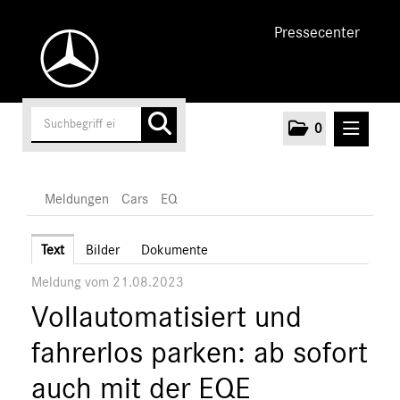
Pressecenter
0
MELDUNGEN
Meldungen
Cars
EQ
Unternehmen
Text
Bilder
Dokumente
Meldung vom 21.08.2023
Cars
Vollautomatisiert und
AMG
EQ
fahrerlos parken: ab sofort
Maybach
auch mit der EQE
Mercedes-Benz