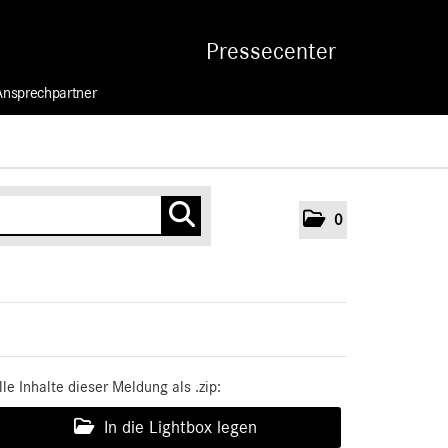
Pressecenter
Ansprechpartner
0
lle Inhalte dieser Meldung als .zip:
In die Lightbox legen