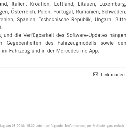
and, Italien, Kroatien, Lettland, Litauen, Luxemburg,
en, Österreich, Polen, Portugal, Rumänien, Schweden,
enien, Spanien, Tschechische Republik, Ungarn. Bitte
n.
 und die Verfügbarkeit des Software-Updates hängen
en Gegebenheiten des Fahrzeugmodells sowie den
en im Fahrzeug und in der Mercedes me App.
Link mailen
tag von 08:00 bis 15:30 unter nachfolgender Telefonnummer, per Mail oder ganz einfach