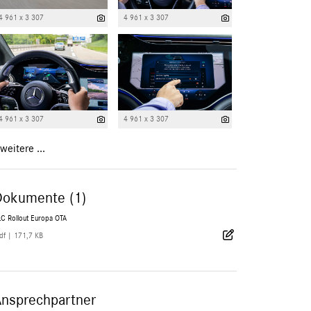
4 961 x 3 307
4 961 x 3 307
4 961 x 3 307
4 961 x 3 307
weitere ...
Dokumente (1)
LC Rollout Europa OTA
df
|
171,7 KB
Ansprechpartner