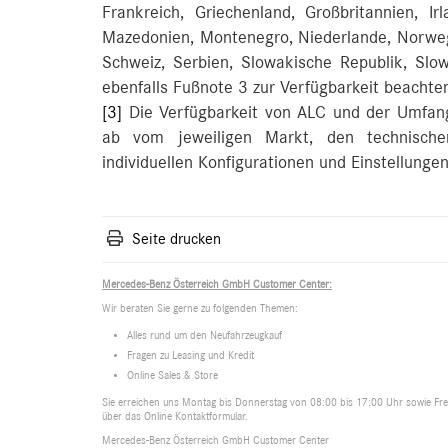
Frankreich, Griechenland, Großbritannien, Irl
Mazedonien, Montenegro, Niederlande, Norweg
Schweiz, Serbien, Slowakische Republik, Slow
ebenfalls Fußnote 3 zur Verfügbarkeit beachte
[3]
Die Verfügbarkeit von ALC und der Umfang
ab vom jeweiligen Markt, den technisch
individuellen Konfigurationen und Einstellung
Seite drucken
Mercedes-Benz Österreich GmbH Customer Center:
Wir beraten Sie gerne zu folgenden Themen:
Alles rund um den Neufahrzeugkauf
Fragen zu Leasing und Kredit
Online Sales & Store
Sie erreichen uns Montag bis Donnerstag von 08:00 bis 17:00 Uhr sowie Frei
über das Online Kontaktformular.
Mercedes-Benz Österreich GmbH Customer Center