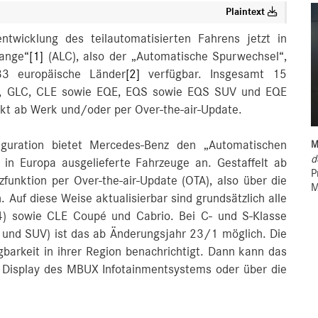
Plaintext
entwicklung des teilautomatisierten Fahrens jetzt in
hange“
[1]
(ALC), also der „Automatische Spurwechsel“,
 33 europäische Länder
[2]
verfügbar. Insgesamt 15
se, GLC, CLE sowie EQE, EQS sowie EQS SUV und EQE
kt ab Werk und/oder per Over-the-air-Update.
iguration bietet Mercedes-Benz den „Automatischen
M
d
in Europa ausgelieferte Fahrzeuge an. Gestaffelt ab
P
funktion per Over-the-air-Update (OTA), also über die
M
 Auf diese Weise aktualisierbar sind grundsätzlich alle
14) sowie CLE Coupé und Cabrio. Bei C- und S‑Klasse
 und SUV) ist das ab Änderungsjahr 23/1 möglich. Die
arkeit in ihrer Region benachrichtigt. Dann kann das
 Display des MBUX Infotainmentsystems oder über die