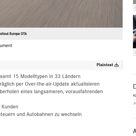
ollout Europa OTA
ument
Plaintext
esamt 15 Modelltypen in 33 Ländern
glich per Over-the-air-Update aktualisieren
berholen eines langsameren, vorausfahrenden
A
.p
d Kunden
steuern und Autobahnen zu wechseln