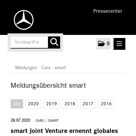
Pressecenter
0
MELDUNGEN
Meldungen
Cars
smart
Unternehmen
Meldungsübersicht smart
Cars
Alle
2020
2019
2018
2017
2016
AMG
EQ
28.07.2020
CARS
/
SMART
Maybach
smart Joint Venture ernennt globales
Mercedes-Benz