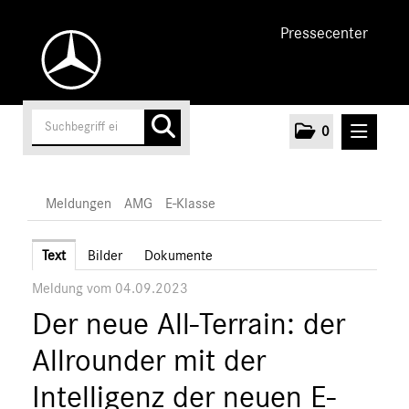
Pressecenter
0
MELDUNGEN
Meldungen
AMG
E-Klasse
Unternehmen
Text
Bilder
Dokumente
Meldung vom 04.09.2023
Cars
Der neue All-Terrain: der
AMG
A-Klasse
Allrounder mit der
C-Klasse
Intelligenz der neuen E-
E-Klasse