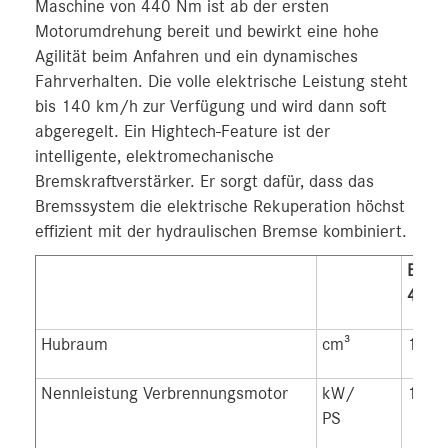
Maschine von 440 Nm ist ab der ersten
Motorumdrehung bereit und bewirkt eine hohe
Agilität beim Anfahren und ein dynamisches
Fahrverhalten. Die volle elektrische Leistung steht
bis 140 km/h zur Verfügung und wird dann soft
abgeregelt. Ein Hightech-Feature ist der
intelligente, elektromechanische
Bremskraftverstärker. Er sorgt dafür, dass das
Bremssystem die elektrische Rekuperation höchst
effizient mit der hydraulischen Bremse kombiniert.
E 22
4MAT
Hubraum
cm³
1.99
Nennleistung Verbrennungsmotor
kW/
145/
PS