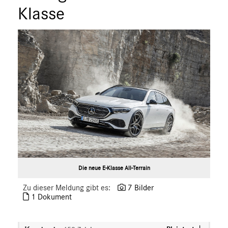
S-Klasse
Klasse
SL
SLC
GLC
GLE
GT R
GT C
GT 4-Türer Coupé
CLA
EQ
Maybach
Mercedes-Benz
Die neue E-Klasse All-Terrain
smart
Zu dieser Meldung gibt es:
7 Bilder
G-Klasse
1 Dokument
Vans
Marken & Produkte