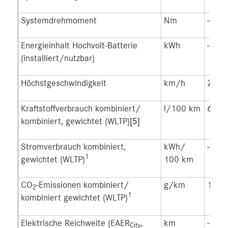
Systemdrehmoment
Nm
-
Energieinhalt Hochvolt-Batterie
kWh
-
(installiert/nutzbar)
Höchstgeschwindigkeit
km/h
220
Kraftstoffverbrauch kombiniert/
l/100 km
6,0-5
kombiniert, gewichtet (WLTP)
[5]
Stromverbrauch kombiniert,
kWh/
-
1
gewichtet (WLTP)
100 km
CO
-Emissionen kombiniert/
g/km
157-
2
1
kombiniert gewichtet (WLTP)
Elektrische Reichweite (EAER
,
km
-
City