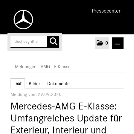
Pressecenter
0
MELDUNGEN
Meldungen
AMG
E-Klasse
Unternehmen
Text
Bilder
Dokumente
Meldung vom 29.09.2020
Cars
Mercedes-AMG E-Klasse:
AMG
A-Klasse
Umfangreiches Update für
C-Klasse
Exterieur, Interieur und
E-Klasse