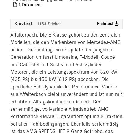
1 Dokument
MEDIA
ÜBER UNS
Kurztext
Plaintext
1153 Zeichen
Affalterbach. Die E-Klasse gehört zu den zentralen
ANSPRECHPARTNER
Modellen, die den Markenkern von Mercedes-AMG
bilden. Das umfangreiche Update der jüngsten
Generation umfasst Limousine, T-Modell, Coupé
und Cabriolet mit Sechs- und Achtzylinder-
Motoren, die ein Leistungsspektrum von 320 kW
(435 PS) bis 450 kW (612 PS) abdecken. Die
sportliche Fahrdynamik der Performance Modelle
aus Affalterbach bleibt unverändert und ist nun mit
erhöhtem Alltagskomfort kombiniert. Der
serienmäßige, vollvariable Allradantrieb AMG
Performance 4MATIC+ garantiert optimale Traktion
bei allen Fahrbedingungen. Ebenfalls serienmäßig
ist das AMG SPEEDSHIFT 9-Gang-Getriebe, das