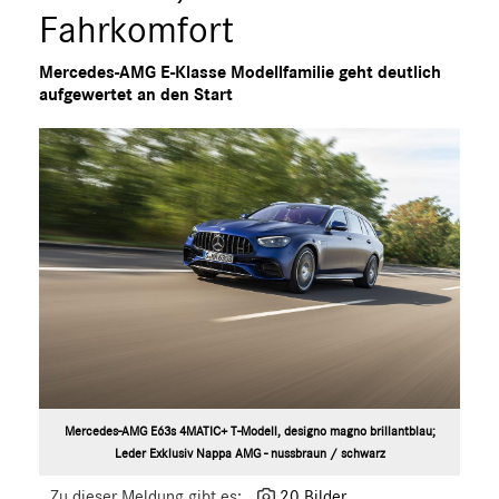
S-Klasse
Fahrkomfort
SL
Mercedes-AMG E-Klasse Modellfamilie geht deutlich
SLC
aufgewertet an den Start
GLC
GLE
GT R
GT C
GT 4-Türer Coupé
CLA
EQ
Maybach
Mercedes-Benz
smart
G-Klasse
Mercedes-AMG E63s 4MATIC+ T-Modell, designo magno brillantblau;
Leder Exklusiv Nappa AMG - nussbraun / schwarz
Vans
Zu dieser Meldung gibt es:
20 Bilder
Marken & Produkte