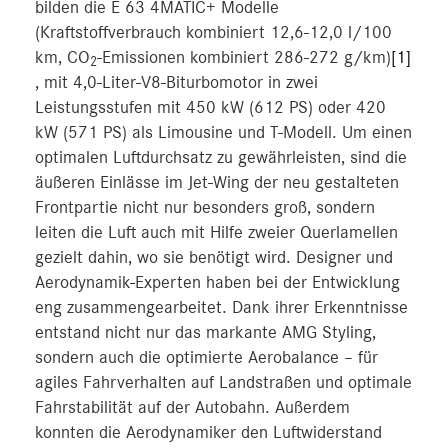
bilden die E 63 4MATIC+ Modelle
(Kraftstoffverbrauch kombiniert 12,6-12,0 l/100
km, CO
-Emissionen kombiniert 286-272 g/km)
[1]
2
, mit 4,0-Liter-V8-Biturbomotor in zwei
Leistungsstufen mit 450 kW (612 PS) oder 420
kW (571 PS) als Limousine und T-Modell. Um einen
optimalen Luftdurchsatz zu gewährleisten, sind die
äußeren Einlässe im Jet-Wing der neu gestalteten
Frontpartie nicht nur besonders groß, sondern
leiten die Luft auch mit Hilfe zweier Querlamellen
gezielt dahin, wo sie benötigt wird. Designer und
Aerodynamik-Experten haben bei der Entwicklung
eng zusammengearbeitet. Dank ihrer Erkenntnisse
entstand nicht nur das markante AMG Styling,
sondern auch die optimierte Aerobalance – für
agiles Fahrverhalten auf Landstraßen und optimale
Fahrstabilität auf der Autobahn. Außerdem
konnten die Aerodynamiker den Luftwiderstand